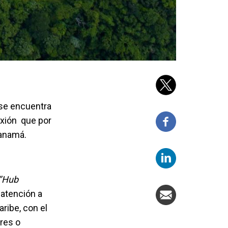
 se encuentra
exión que por
Panamá.
‘’Hub
 atención a
ribe, con el
tres o