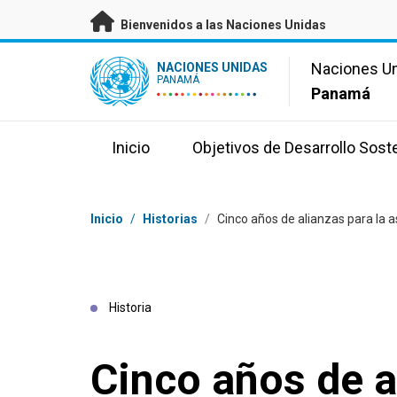
Saltar a contenido principal
Bienvenidos a las Naciones Unidas
UN Logo
Naciones U
NACIONES UNIDAS
PANAMÁ
Panamá
Inicio
Objetivos de Desarrollo Sost
Coordenadas dentro de la ruta de navegación
Inicio
/
Historias
/
Cinco años de alianzas para la 
Historia
Cinco años de a