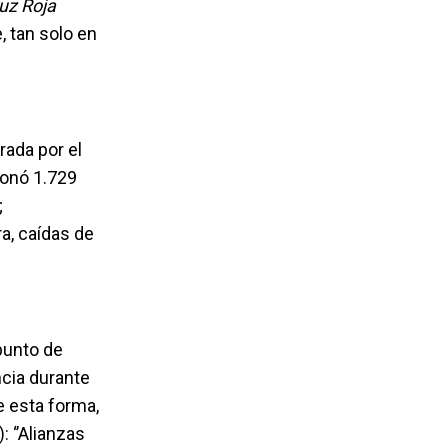
ruz Roja
, tan solo en
rada por el
ionó 1.729
;
a, caídas de
punto de
ncia durante
e esta forma,
 ‘’Alianzas