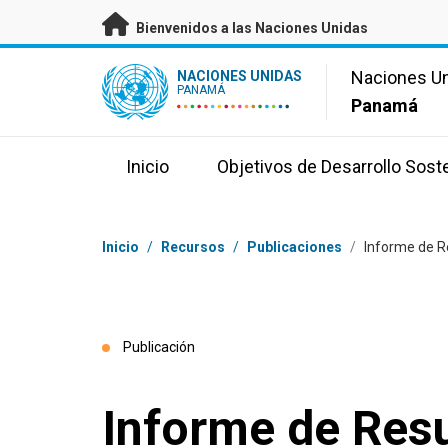
Saltar a contenido principal
Bienvenidos a las Naciones Unidas
UN Logo
Naciones U
NACIONES UNIDAS
PANAMÁ
Panamá
Inicio
Objetivos de Desarrollo Sost
Coordenadas dentro de la ruta de navegación
Inicio
/
Recursos
/
Publicaciones
/
Informe de 
Publicación
Informe de Res